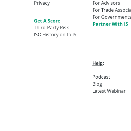
Privacy
For Advisors
For Trade Associ
For Government
Get A Score
Partner With IS
Third-Party Risk
ISO History on to IS
Help
:
Podcast
Blog
Latest
Webi
nar