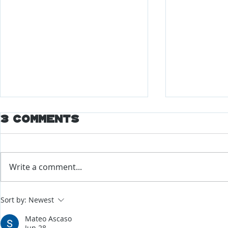
3 Comments
Write a comment...
Major Changes
World
Sort by:
Newest
Coming to EEOC
Econo
Forum
Mateo Ascaso
Repor
Jun 28