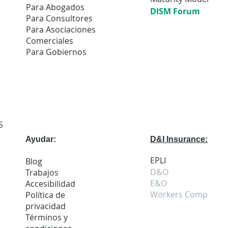
Para Abogados
DISM Forum
Para Consultores
Para Asociaciones
Comerciales
Para Gobiernos
S
Ayudar:
D&I Insurance:
EPLI
Blog
D&O
Trabajos
E&O
Accesibilidad
Workers Comp
Política de
privacidad
Términos y