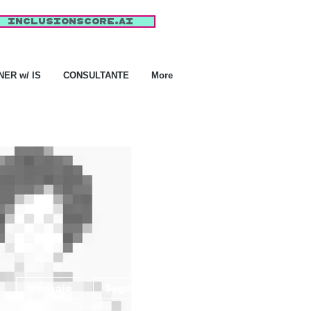
inclusionscore.AI
ER w/ IS
CONSULTANTE
More
Más acciones
Mensaje
Seguir