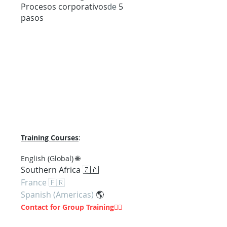
Procesos corporativos
5
de
pasos
Training Courses
:
En
glish (Global) 🌐
Southern Af
rica 🇿🇦
France 🇫🇷
Spanish (Americas)
🌎
Contact for Group Training
👇🏽