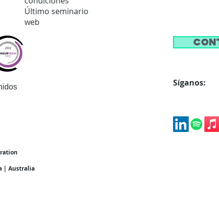
condiciones
Último seminario
web
Con
Síganos:
nidos
oration
a | Australia