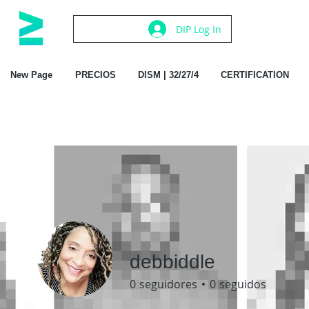
DIP Log In
New Page
PRECIOS
DISM | 32/27/4
CERTIFICATION
debbiddle
0
seguidores
0
seguidos