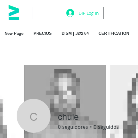
DIP Log In
New Page
PRECIOS
DISM | 32/27/4
CERTIFICATION
chule
chule
0
seguidores
0
seguidos