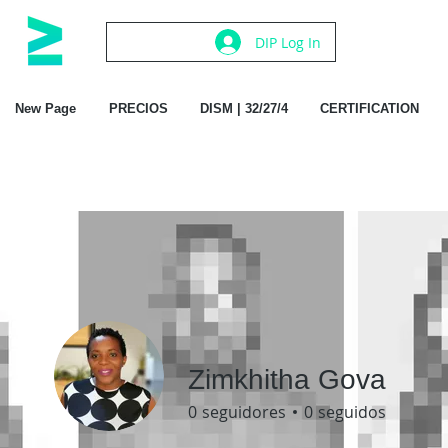
DIP Log In
New Page
PRECIOS
DISM | 32/27/4
CERTIFICATION
Zimkhitha Gova
0
seguidores
0
seguidos