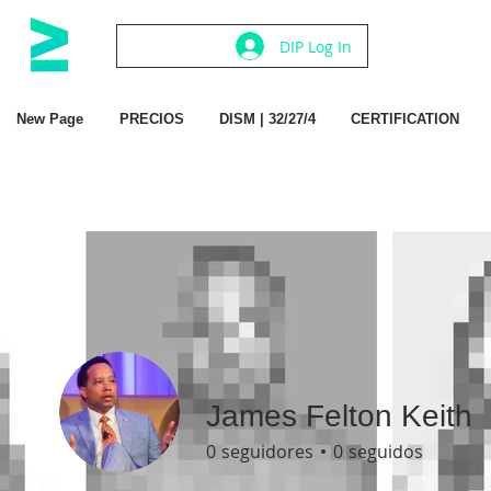
DIP Log In
New Page
PRECIOS
DISM | 32/27/4
CERTIFICATION
James Felton Keith
0
seguidores
0
seguidos